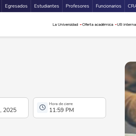
Secundario
Gu
Egresados
Estudiantes
Profesores
Funcionarios
CR
Navegación prin
La Universidad
Oferta académica
UR interna
o, 2025
11:59 PM