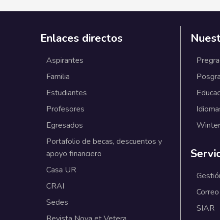
Enlaces directos
Nuest
Aspirantes
Pregr
Familia
Posgr
Estudiantes
Educac
Profesores
Idioma
Egresados
Winter
Portafolio de becas, descuentos y
Servi
apoyo financiero
Casa UR
Gestió
CRAI
Correo
Sedes
SIAR
Revista Nova et Vetera