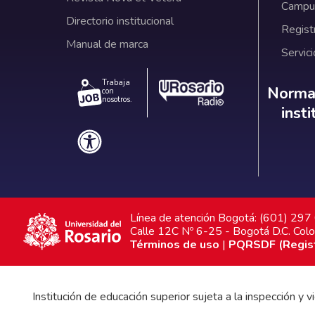
Campus
Directorio institucional
Regist
Manual de marca
Servici
Trabaja
Norm
Normat
con
nosotros.
inst
Línea de atención Bogotá: (601) 29
Calle 12C Nº 6-25 - Bogotá D.C. Col
Términos de uso
|
PQRSDF (Registr
Institución de educación superior sujeta a la inspección y