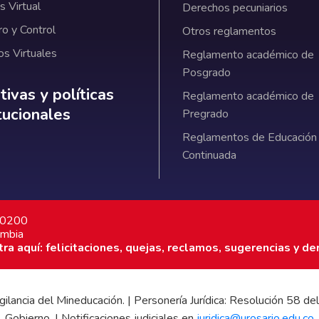
 Virtual
Derechos pecuniarios
ro y Control
Otros reglamentos
os Virtuales
Reglamento académico de
Posgrado
ativas y políticas institucionales
ivas y políticas
Reglamento académico de
itucionales
Pregrado
Reglamentos de Educación
Continuada
7 0200
ombia
a aquí: felicitaciones, quejas, reclamos, sugerencias y de
 vigilancia del Mineducación. | Personería Jurídica: Resolución 58
Gobierno. | Notificaciones judiciales en
juridica@urosario.edu.co