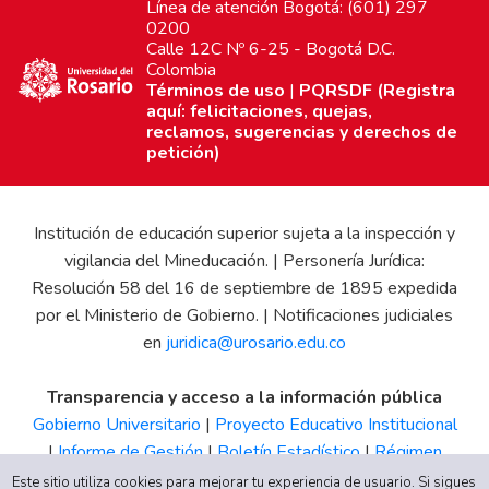
Línea de atención Bogotá: (601) 297
0200
Calle 12C Nº 6-25 - Bogotá D.C.
Colombia
Términos de uso
|
PQRSDF (Registra
aquí: felicitaciones, quejas,
reclamos, sugerencias y derechos de
petición)
Institución de educación superior sujeta a la inspección y
vigilancia del Mineducación. | Personería Jurídica:
Resolución 58 del 16 de septiembre de 1895 expedida
por el Ministerio de Gobierno. | Notificaciones judiciales
en
juridica@urosario.edu.co
Transparencia y acceso a la información pública
Gobierno Universitario
|
Proyecto Educativo Institucional
|
Informe de Gestión
|
Boletín Estadístico
|
Régimen
Tributario
|
Estados Financieros
|
Código de Ética
|
Canal
Este sitio utiliza cookies para mejorar tu experiencia de usuario. Si sigues