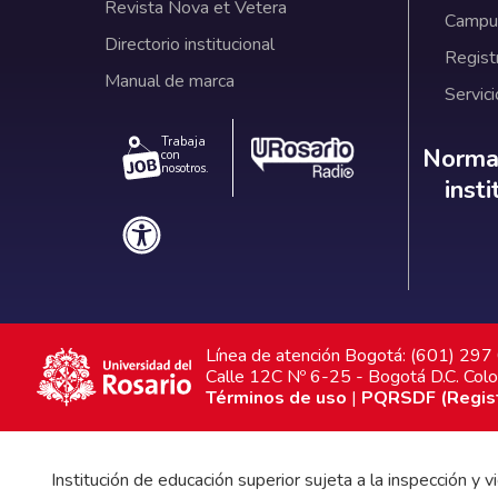
Revista Nova et Vetera
Campus
Directorio institucional
Regist
Manual de marca
Servici
Trabaja
Norm
Normat
con
nosotros.
inst
Línea de atención Bogotá: (601) 29
Calle 12C Nº 6-25 - Bogotá D.C. Col
Términos de uso
|
PQRSDF (Registr
Institución de educación superior sujeta a la inspección y