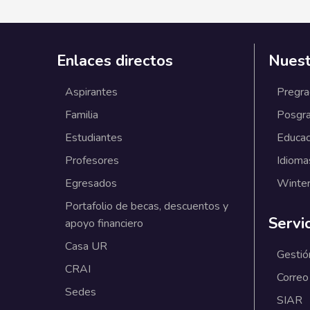
Enlaces directos
Nuest
Aspirantes
Pregr
Familia
Posgr
Estudiantes
Educac
Profesores
Idioma
Egresados
Winter
Portafolio de becas, descuentos y
Servi
apoyo financiero
Casa UR
Gestió
CRAI
Correo
Sedes
SIAR