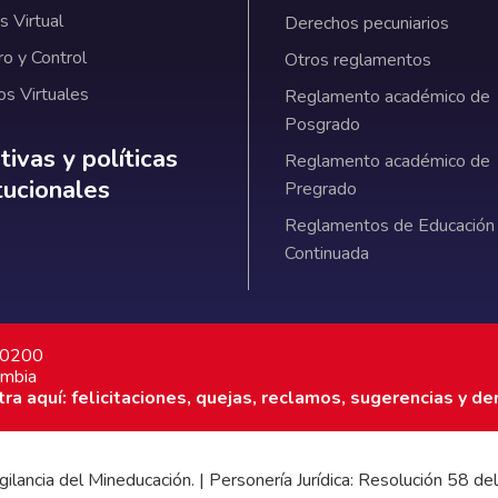
 Virtual
Derechos pecuniarios
ro y Control
Otros reglamentos
os Virtuales
Reglamento académico de
Posgrado
ativas y políticas institucionales
ivas y políticas
Reglamento académico de
itucionales
Pregrado
Reglamentos de Educación
Continuada
7 0200
ombia
a aquí: felicitaciones, quejas, reclamos, sugerencias y de
 vigilancia del Mineducación. | Personería Jurídica: Resolución 58