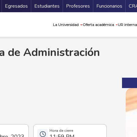
Secundario
Gu
Egresados
Estudiantes
Profesores
Funcionarios
CR
Navegación prin
La Universidad
Oferta académica
UR interna
a de Administración
bre, 2023
11:59 PM