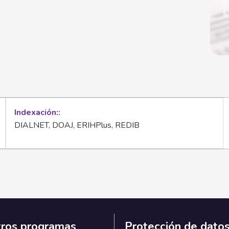
Indexación:
DIALNET, DOAJ, ERIHPlus, REDIB
ros programas
Protección de dato