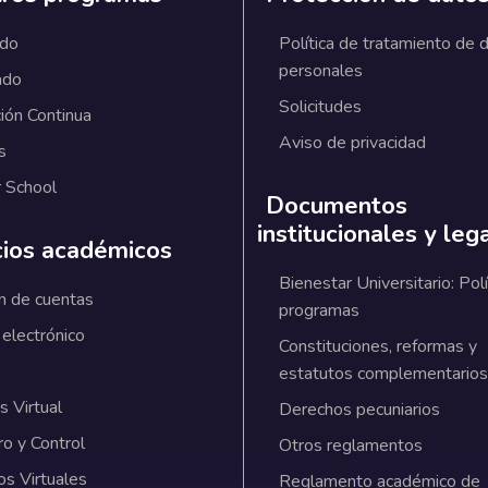
ado
Política de tratamiento de 
personales
ado
Solicitudes
ión Continua
Aviso de privacidad
s
 School
Documentos
institucionales y leg
cios académicos
Bienestar Universitario: Polí
n de cuentas
programas
 electrónico
Constituciones, reformas y
estatutos complementarios
 Virtual
Derechos pecuniarios
ro y Control
Otros reglamentos
os Virtuales
Reglamento académico de