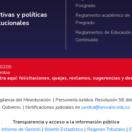
Posgrado
ativas y políticas institucionales
ivas y políticas
Reglamento académico de
itucionales
Pregrado
Reglamentos de Educación
Continuada
7 0200
ombia
a aquí: felicitaciones, quejas, reclamos, sugerencias y de
 vigilancia del Mineducación. | Personería Jurídica: Resolución 58
Gobierno. | Notificaciones judiciales en
juridica@urosario.edu.co
Transparencia y acceso a la información pública
|
Informe de Gestión
|
Boletín Estadístico
|
Régimen Tributario
|
E