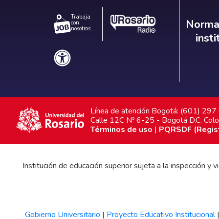
Trabaja
Norm
Normat
con
nosotros.
inst
Línea de atención Bogotá: (601) 29
Calle 12C Nº 6-25 - Bogotá D.C. Col
Términos de uso
|
PQRSDF (Registr
Institución de educación superior sujeta a la inspección y
Gobierno Universitario
|
Proyecto Educativo Institucional