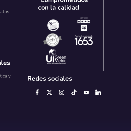
con la calidad
datos
ales
tica y
Redes sociales