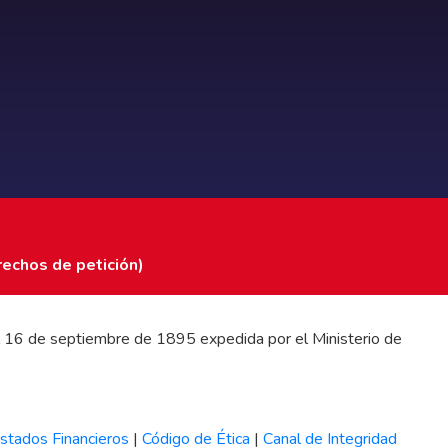
rechos de petición)
 del 16 de septiembre de 1895 expedida por el Ministerio de
stados Financieros
|
Código de Ética
|
Canal de Integridad