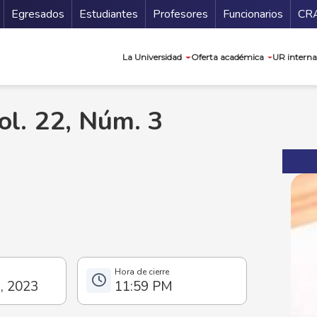
Secundario
Gu
Egresados
Estudiantes
Profesores
Funcionarios
CR
Navegación prin
La Universidad
Oferta académica
UR interna
ol. 22, Núm. 3
o, 2023
11:59 PM