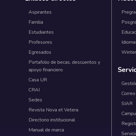
Aspirantes
Pregr
Familia
Posgr
Estudiantes
Educac
Profesores
Idioma
Egresados
Winter
Portafolio de becas, descuentos y
Servi
apoyo financiero
Casa UR
Gestió
CRAI
Correo
Sedes
SIAR
Revista Nova et Vetera
Campus
Directorio institucional
Regist
Manual de marca
Servici