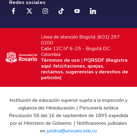
Redes sociales
Línea de atención Bogotá: (601) 297
0200
Calle 12C Nº 6-25 - Bogotá D.C.
Colombia
Términos de uso
|
PQRSDF (Registra
aquí: felicitaciones, quejas,
reclamos, sugerencias y derechos de
petición)
Institución de educación superior sujeta a la inspección y
vigilancia del Mineducación. | Personería Jurídica:
Resolución 58 del 16 de septiembre de 1895 expedida
por el Ministerio de Gobierno. | Notificaciones judiciales
en
juridica@urosario.edu.co