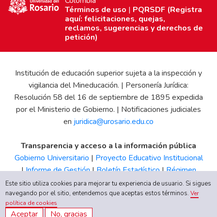
Colombia
Términos de uso
|
PQRSDF (Registra
aquí: felicitaciones, quejas,
reclamos, sugerencias y derechos de
petición)
Institución de educación superior sujeta a la inspección y
vigilancia del Mineducación. | Personería Jurídica:
Resolución 58 del 16 de septiembre de 1895 expedida
por el Ministerio de Gobierno. | Notificaciones judiciales
en
juridica@urosario.edu.co
Transparencia y acceso a la información pública
Gobierno Universitario
|
Proyecto Educativo Institucional
|
Informe de Gestión
|
Boletín Estadístico
|
Régimen
Tributario
|
Estados Financieros
|
Código de Ética
|
Canal
Este sitio utiliza cookies para mejorar tu experiencia de usuario. Si sigues
de Integridad UR
navegando por el sitio, entendemos que aceptas estos términos.
Ver
política de cookies
Aceptar
No, gracias