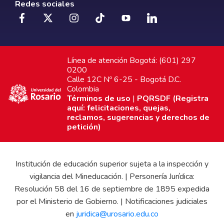
Redes sociales
Línea de atención Bogotá: (601) 297
0200
Calle 12C Nº 6-25 - Bogotá D.C.
Colombia
Términos de uso
|
PQRSDF (Registra
aquí: felicitaciones, quejas,
reclamos, sugerencias y derechos de
petición)
Institución de educación superior sujeta a la inspección y
vigilancia del Mineducación. | Personería Jurídica:
Resolución 58 del 16 de septiembre de 1895 expedida
por el Ministerio de Gobierno. | Notificaciones judiciales
en
juridica@urosario.edu.co