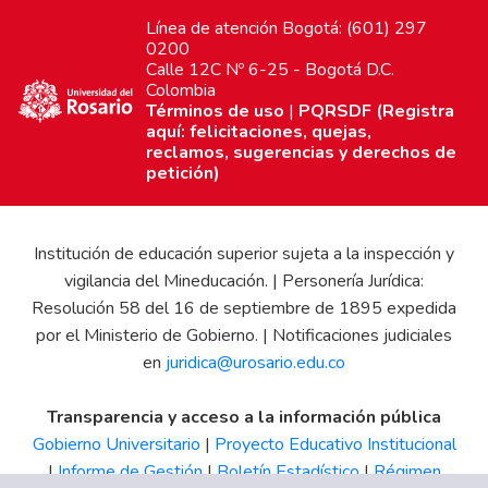
Línea de atención Bogotá: (601) 297
0200
Calle 12C Nº 6-25 - Bogotá D.C.
Colombia
Términos de uso
|
PQRSDF (Registra
aquí: felicitaciones, quejas,
reclamos, sugerencias y derechos de
petición)
Institución de educación superior sujeta a la inspección y
vigilancia del Mineducación. | Personería Jurídica:
Resolución 58 del 16 de septiembre de 1895 expedida
por el Ministerio de Gobierno. | Notificaciones judiciales
en
juridica@urosario.edu.co
Transparencia y acceso a la información pública
Gobierno Universitario
|
Proyecto Educativo Institucional
|
Informe de Gestión
|
Boletín Estadístico
|
Régimen