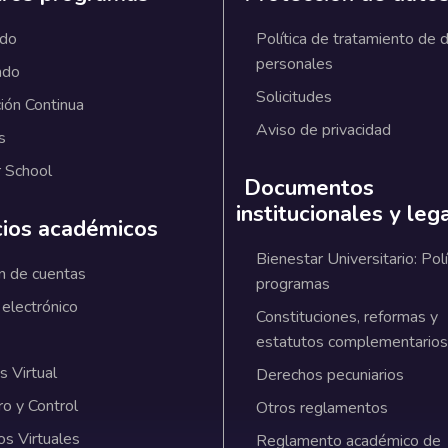
ado
Política de tratamiento de 
personales
ado
Solicitudes
ión Continua
Aviso de privacidad
s
 School
Documentos
institucionales y leg
cios académicos
Bienestar Universitario: Polí
n de cuentas
programas
 electrónico
Constituciones, reformas y
estatutos complementarios
 Virtual
Derechos pecuniarios
ro y Control
Otros reglamentos
os Virtuales
Reglamento académico de