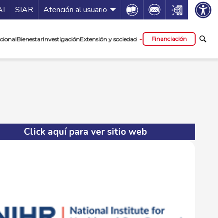
ía de servicios
Icon
Icon
Icon
AI
SIAR
Atención al usuario
cipal
Financiación
cional
Bienestar
Investigación
Extensión y sociedad
Click aquí para ver sitio web