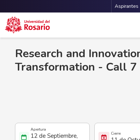
Menu 
Aspirantes
Pasar al contenido principal
Research and Innovatio
Transformation - Call 7
12 de Septiembre,
11 de Octu