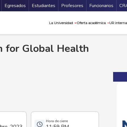
Secundario
Gu
Egresados
Estudiantes
Profesores
Funcionarios
CR
Navegación prin
La Universidad
Oferta académica
UR interna
n for Global Health
bre, 2023
11:59 PM