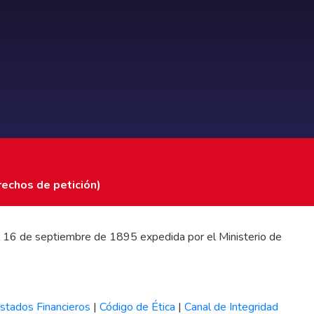
rechos de petición)
 del 16 de septiembre de 1895 expedida por el Ministerio de
stados Financieros
|
Código de Ética
|
Canal de Integridad