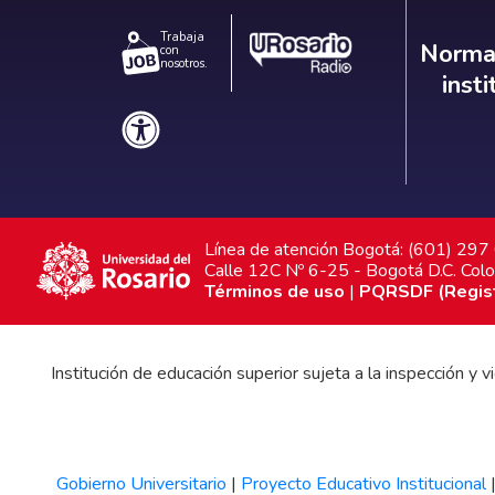
Trabaja
Norm
Normat
con
nosotros.
inst
Línea de atención Bogotá: (601) 29
Calle 12C Nº 6-25 - Bogotá D.C. Col
Términos de uso
|
PQRSDF (Registr
Institución de educación superior sujeta a la inspección y
Gobierno Universitario
|
Proyecto Educativo Institucional