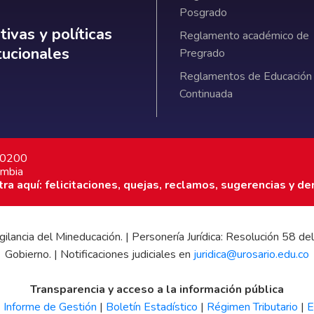
Posgrado
ativas y políticas institucionales
ivas y políticas
Reglamento académico de
itucionales
Pregrado
Reglamentos de Educación
Continuada
7 0200
ombia
a aquí: felicitaciones, quejas, reclamos, sugerencias y de
 vigilancia del Mineducación. | Personería Jurídica: Resolución 58
Gobierno. | Notificaciones judiciales en
juridica@urosario.edu.co
Transparencia y acceso a la información pública
|
Informe de Gestión
|
Boletín Estadístico
|
Régimen Tributario
|
E