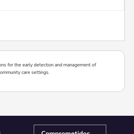
ions for the early detection and management of
 community care settings.
s
Comprometidos