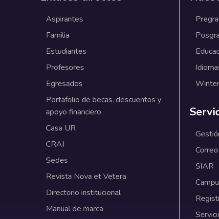
Aspirantes
Pregr
Familia
Posgr
Estudiantes
Educac
Profesores
Idioma
Egresados
Winter
Portafolio de becas, descuentos y
Servi
apoyo financiero
Casa UR
Gestió
CRAI
Correo
Sedes
SIAR
Revista Nova et Vetera
Campus
Directorio institucional
Regist
Manual de marca
Servici