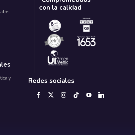
con la calidad
datos
ales
tica y
Redes sociales