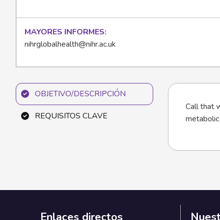
MAYORES INFORMES
nihrglobalhealth@nihr.ac.uk
OBJETIVO/DESCRIPCIÓN
Call that 
REQUISITOS CLAVE
metabolic 
Enlaces directos
Nuest