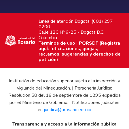
Línea de atención Bogotá: (601) 297
0200
Calle 12C Nº 6-25 - Bogotá D.C.
Colombia
Términos de uso
|
PQRSDF (Registra
aquí: felicitaciones, quejas,
reclamos, sugerencias y derechos de
petición)
Institución de educación superior sujeta a la inspección y
vigilancia del Mineducación. | Personería Jurídica:
Resolución 58 del 16 de septiembre de 1895 expedida
por el Ministerio de Gobierno. | Notificaciones judiciales
en
juridica@urosario.edu.co
Transparencia y acceso a la información pública