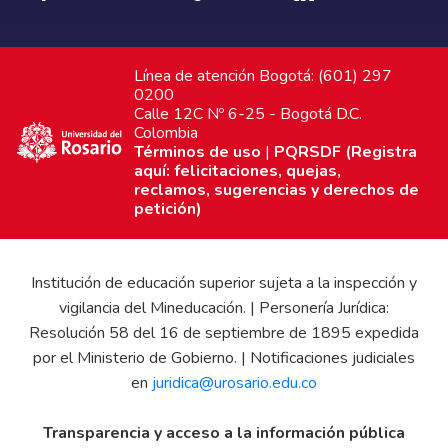
Línea de atención Bogotá: (601) 297
0200
Calle 12C Nº 6-25 - Bogotá D.C.
Colombia
Términos de uso
|
PQRSDF (Registra
aquí: felicitaciones, quejas,
reclamos, sugerencias y derechos de
petición)
Institución de educación superior sujeta a la inspección y
vigilancia del Mineducación. | Personería Jurídica:
Resolución 58 del 16 de septiembre de 1895 expedida
por el Ministerio de Gobierno. | Notificaciones judiciales
en
juridica@urosario.edu.co
Transparencia y acceso a la información pública