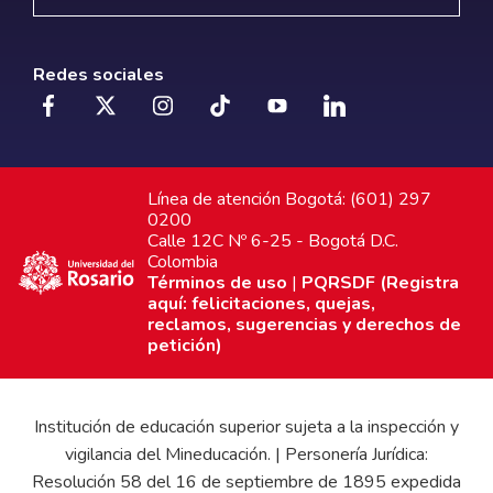
Redes sociales
Línea de atención Bogotá: (601) 297
0200
Calle 12C Nº 6-25 - Bogotá D.C.
Colombia
Términos de uso
|
PQRSDF (Registra
aquí: felicitaciones, quejas,
reclamos, sugerencias y derechos de
petición)
Institución de educación superior sujeta a la inspección y
vigilancia del Mineducación. | Personería Jurídica:
Resolución 58 del 16 de septiembre de 1895 expedida