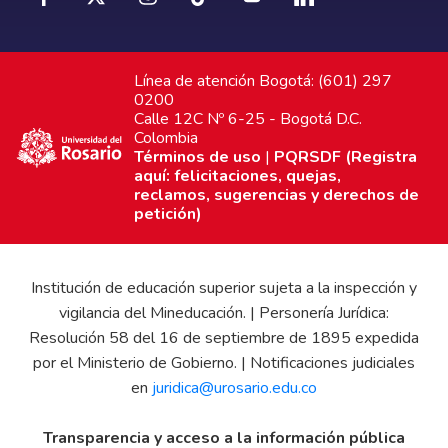
Línea de atención Bogotá: (601) 297
0200
Calle 12C Nº 6-25 - Bogotá D.C.
Colombia
Términos de uso
|
PQRSDF (Registra
aquí: felicitaciones, quejas,
reclamos, sugerencias y derechos de
petición)
Institución de educación superior sujeta a la inspección y
vigilancia del Mineducación. | Personería Jurídica:
Resolución 58 del 16 de septiembre de 1895 expedida
por el Ministerio de Gobierno. | Notificaciones judiciales
en
juridica@urosario.edu.co
Transparencia y acceso a la información pública