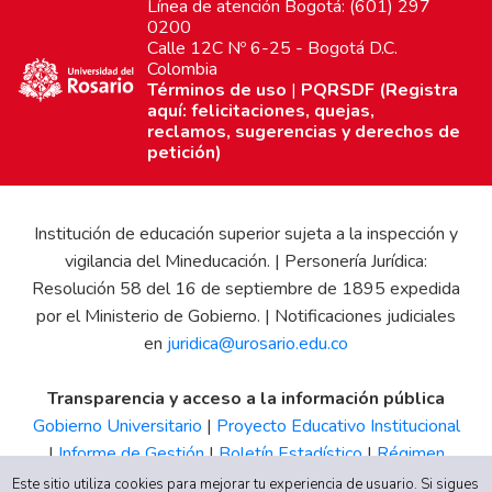
Línea de atención Bogotá: (601) 297
0200
Calle 12C Nº 6-25 - Bogotá D.C.
Colombia
Términos de uso
|
PQRSDF (Registra
aquí: felicitaciones, quejas,
reclamos, sugerencias y derechos de
petición)
Institución de educación superior sujeta a la inspección y
vigilancia del Mineducación. | Personería Jurídica:
Resolución 58 del 16 de septiembre de 1895 expedida
por el Ministerio de Gobierno. | Notificaciones judiciales
en
juridica@urosario.edu.co
Transparencia y acceso a la información pública
Gobierno Universitario
|
Proyecto Educativo Institucional
|
Informe de Gestión
|
Boletín Estadístico
|
Régimen
Tributario
|
Estados Financieros
|
Código de Ética
|
Canal
Este sitio utiliza cookies para mejorar tu experiencia de usuario. Si sigues