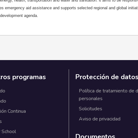
 energy, health, transportation and water and sanitation. it aims to be respons
s emergency aid assistance and supports selected regional and global initiati
 development agenda.
ros programas
Protección de dato
ado
Política de tratamiento de 
personales
ado
Solicitudes
ión Continua
Aviso de privacidad
s
 School
Documentos