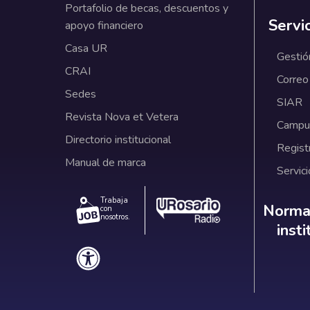
Portafolio de becas, descuentos y
Servi
apoyo financiero
Casa UR
Gestió
CRAI
Correo
Sedes
SIAR
Revista Nova et Vetera
Campus
Directorio institucional
Regist
Manual de marca
Servici
Trabaja
Norm
Normat
con
nosotros.
inst