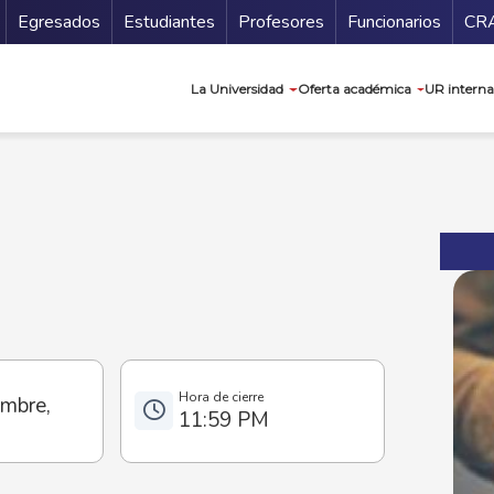
Secundario
Gu
Egresados
Estudiantes
Profesores
Funcionarios
CR
Navegación prin
La Universidad
Oferta académica
UR interna
embre,
11:59 PM