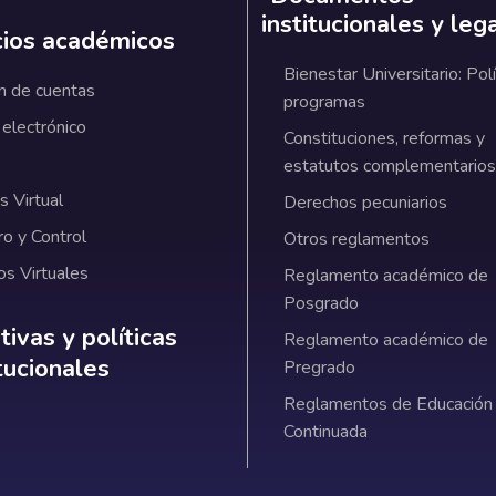
institucionales y leg
cios académicos
Bienestar Universitario: Polí
n de cuentas
programas
 electrónico
Constituciones, reformas y
estatutos complementarios
 Virtual
Derechos pecuniarios
ro y Control
Otros reglamentos
os Virtuales
Reglamento académico de
Posgrado
ativas y políticas institucionales
ivas y políticas
Reglamento académico de
itucionales
Pregrado
Reglamentos de Educación
Continuada