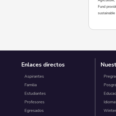
Agriculture,
Fund provide
sustainable
Enlaces directos
Nuest
Aspirantes
Pregr
Familia
Posgr
Estudiantes
Educac
Profesores
Idioma
Egresados
Winter