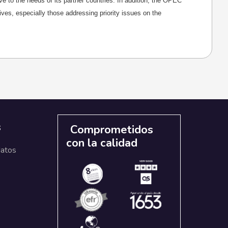
ive to the needs of its partner countries. In addition, the OPEC
ves, especially those addressing priority issues on the
s
Comprometidos
con la calidad
datos