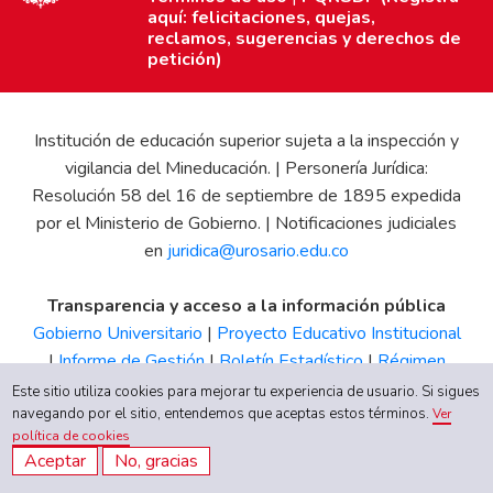
aquí: felicitaciones, quejas,
reclamos, sugerencias y derechos de
petición)
Institución de educación superior sujeta a la inspección y
vigilancia del Mineducación. | Personería Jurídica:
Resolución 58 del 16 de septiembre de 1895 expedida
por el Ministerio de Gobierno. | Notificaciones judiciales
en
juridica@urosario.edu.co
Transparencia y acceso a la información pública
Gobierno Universitario
|
Proyecto Educativo Institucional
|
Informe de Gestión
|
Boletín Estadístico
|
Régimen
Tributario
|
Estados Financieros
|
Código de Ética
|
Canal
Este sitio utiliza cookies para mejorar tu experiencia de usuario. Si sigues
de Integridad UR
navegando por el sitio, entendemos que aceptas estos términos.
Ver
política de cookies
Aceptar
No, gracias