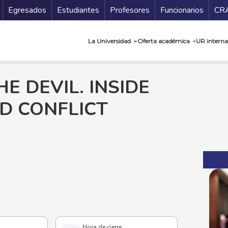
Secundario
Gu
Egresados
Estudiantes
Profesores
Funcionarios
CR
Navegación prin
La Universidad
Oferta académica
UR interna
E DEVIL. INSIDE
D CONFLICT