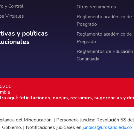
ro y Control
Otros reglamentos
os Virtuales
Reglamento académico de
Posgrado
ativas y políticas institucionales
ivas y políticas
Reglamento académico de
itucionales
Pregrado
Reglamentos de Educación
Continuada
7 0200
ombia
a aquí: felicitaciones, quejas, reclamos, sugerencias y de
 vigilancia del Mineducación. | Personería Jurídica: Resolución 58
Gobierno. | Notificaciones judiciales en
juridica@urosario.edu.co