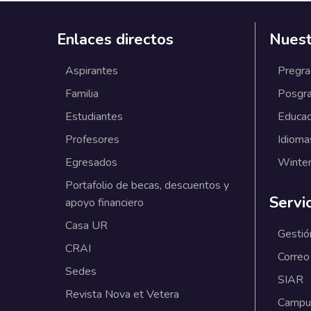
Enlaces directos
Nuest
Aspirantes
Pregr
Familia
Posgr
Estudiantes
Educac
Profesores
Idioma
Egresados
Winter
Portafolio de becas, descuentos y
Servi
apoyo financiero
Casa UR
Gestió
CRAI
Correo
Sedes
SIAR
Revista Nova et Vetera
Campus