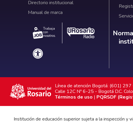
Directorio institucional
Regist
Manual de marca
Servici
Trabaja
Norm
Normat
con
nosotros.
inst
Línea de atención Bogotá: (601) 29
Calle 12C Nº 6-25 - Bogotá D.C. Col
Términos de uso
|
PQRSDF (Registr
Institución de educación superior sujeta a la inspección y