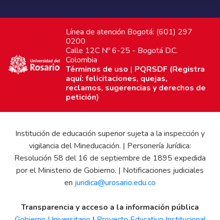
Línea de atención Bogotá: (601) 297
0200
Calle 12C Nº 6-25 - Bogotá D.C.
Colombia
Términos de uso
|
PQRSDF (Registra
aquí: felicitaciones, quejas,
reclamos, sugerencias y derechos de
petición)
Institución de educación superior sujeta a la inspección y
vigilancia del Mineducación. | Personería Jurídica:
Resolución 58 del 16 de septiembre de 1895 expedida
por el Ministerio de Gobierno. | Notificaciones judiciales
en
juridica@urosario.edu.co
Transparencia y acceso a la información pública
Gobierno Universitario
|
Proyecto Educativo Institucional