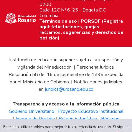
0200
Calle 12C Nº 6-25 - Bogotá D.C.
Colombia
Términos de uso
|
PQRSDF (Registra
aquí: felicitaciones, quejas,
reclamos, sugerencias y derechos de
petición)
Institución de educación superior sujeta a la inspección y
vigilancia del Mineducación. | Personería Jurídica:
Resolución 58 del 16 de septiembre de 1895 expedida
por el Ministerio de Gobierno. | Notificaciones judiciales
en
juridica@urosario.edu.co
Transparencia y acceso a la información pública
Gobierno Universitario
|
Proyecto Educativo Institucional
|
Informe de Gestión
|
Boletín Estadístico
|
Régimen
Tributario
|
Estados Financieros
|
Código de Ética
|
Canal
Este sitio utiliza cookies para mejorar tu experiencia de usuario. Si sigues