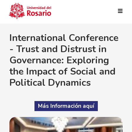
Pasar al contenido principal
International Conference
- Trust and Distrust in
Governance: Exploring
the Impact of Social and
Political Dynamics
Más Información aquí