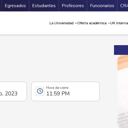
Secundario
Gu
Egresados
Estudiantes
Profesores
Funcionarios
CR
Navegación prin
La Universidad
Oferta académica
UR interna
o, 2023
11:59 PM