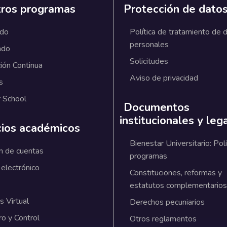
ros programas
Protección de dato
ado
Política de tratamiento de 
personales
ado
Solicitudes
ión Continua
Aviso de privacidad
s
 School
Documentos
institucionales y leg
cios académicos
Bienestar Universitario: Polí
n de cuentas
programas
 electrónico
Constituciones, reformas y
estatutos complementarios
 Virtual
Derechos pecuniarios
ro y Control
Otros reglamentos