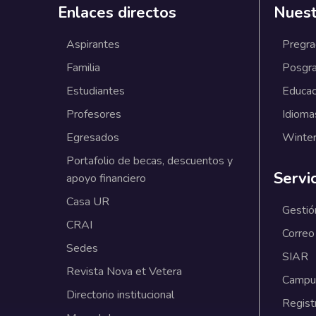
Enlaces directos
Nuest
Aspirantes
Pregr
Familia
Posgr
Estudiantes
Educac
Profesores
Idioma
Egresados
Winter
Portafolio de becas, descuentos y
Servi
apoyo financiero
Casa UR
Gestió
CRAI
Correo
Sedes
SIAR
Revista Nova et Vetera
Campus
Directorio institucional
Regist