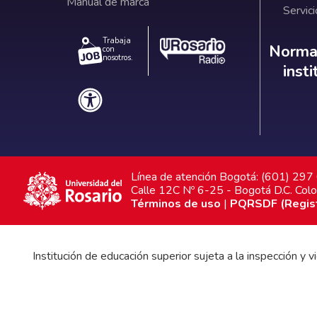
Manual de marca
Servici
Trabaja
Norm
Normat
con
nosotros.
inst
Línea de atención Bogotá: (601) 29
Calle 12C Nº 6-25 - Bogotá D.C. Col
Términos de uso
|
PQRSDF (Registr
Institución de educación superior sujeta a la inspección y