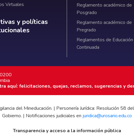
os Virtuales
Reglamento académico de
Posgrado
ativas y políticas institucionales
ivas y políticas
Reglamento académico de
itucionales
Pregrado
Reglamentos de Educación
Continuada
7 0200
ombia
a aquí: felicitaciones, quejas, reclamos, sugerencias y de
 vigilancia del Mineducación. | Personería Jurídica: Resolución 58
Gobierno. | Notificaciones judiciales en
juridica@urosario.edu.co
Transparencia y acceso a la información pública