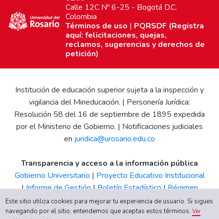
Calle 12C Nº 6-25 - Bogotá D.C.
Colombia
Términos de uso
|
PQRSDF (Registra
aquí: felicitaciones, quejas,
reclamos, sugerencias y derechos de
petición)
Institución de educación superior sujeta a la inspección y
vigilancia del Mineducación. | Personería Jurídica:
Resolución 58 del 16 de septiembre de 1895 expedida
por el Ministerio de Gobierno. | Notificaciones judiciales
en
juridica@urosario.edu.co
Transparencia y acceso a la información pública
Gobierno Universitario
|
Proyecto Educativo Institucional
|
Informe de Gestión
|
Boletín Estadístico
|
Régimen
Tributario
|
Estados Financieros
|
Código de Ética
|
Canal
Este sitio utiliza cookies para mejorar tu experiencia de usuario. Si sigues
navegando por el sitio, entendemos que aceptas estos términos.
de Integridad UR
Ver