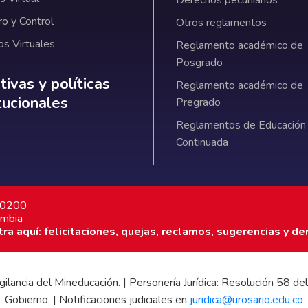
ro y Control
Otros reglamentos
os Virtuales
Reglamento académico de
Posgrado
ativas y políticas institucionales
ivas y políticas
Reglamento académico de
itucionales
Pregrado
Reglamentos de Educación
Continuada
7 0200
ombia
a aquí: felicitaciones, quejas, reclamos, sugerencias y de
 vigilancia del Mineducación. | Personería Jurídica: Resolución 58
Gobierno. | Notificaciones judiciales en
juridica@urosario.edu.co