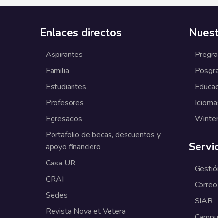
Enlaces directos
Nuest
Aspirantes
Pregr
Familia
Posgr
Estudiantes
Educac
Profesores
Idioma
Egresados
Winter
Portafolio de becas, descuentos y
Servi
apoyo financiero
Casa UR
Gestió
CRAI
Correo
Sedes
SIAR
Revista Nova et Vetera
Campus