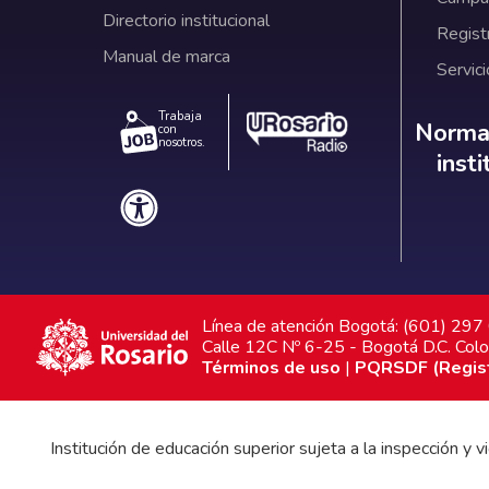
Directorio institucional
Regist
Manual de marca
Servici
Trabaja
Norm
Normat
con
nosotros.
inst
Línea de atención Bogotá: (601) 29
Calle 12C Nº 6-25 - Bogotá D.C. Col
Términos de uso
|
PQRSDF (Registr
Institución de educación superior sujeta a la inspección y