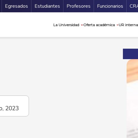
Secundario
Gu
Egresados
Estudiantes
Profesores
Funcionarios
CR
Navegación prin
La Universidad
Oferta académica
UR interna
o, 2023