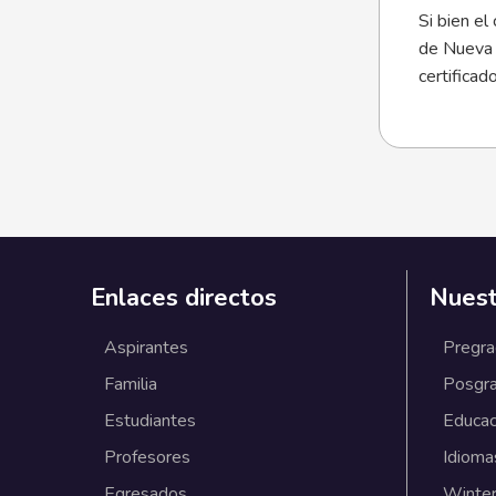
Si bien el
de Nueva Z
certifica
Enlaces directos
Nuest
Aspirantes
Pregr
Familia
Posgr
Estudiantes
Educac
Profesores
Idioma
Egresados
Winter