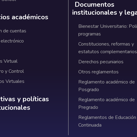
Documentos
institucionales y leg
cios académicos
Bienestar Universitario: Polí
n de cuentas
programas
 electrónico
Constituciones, reformas y
estatutos complementarios
 Virtual
Derechos pecuniarios
ro y Control
Otros reglamentos
os Virtuales
Reglamento académico de
Posgrado
ativas y políticas institucionales
ivas y políticas
Reglamento académico de
itucionales
Pregrado
Reglamentos de Educación
Continuada