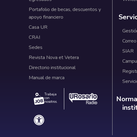
Portafolio de becas, descuentos y
Servi
apoyo financiero
Casa UR
Gestió
CRAI
Correo
Sedes
SIAR
Revista Nova et Vetera
Campus
Directorio institucional
Regist
Manual de marca
Servici
Trabaja
Norm
Normat
con
nosotros.
inst