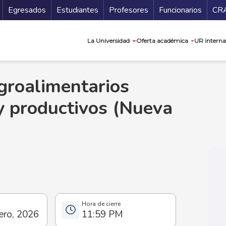
Secundario
Gu
Egresados
Estudiantes
Profesores
Funcionarios
CR
Navegación prin
La Universidad
Oferta académica
UR interna
groalimentarios
 y productivos (Nueva
ero, 2026
11:59 PM