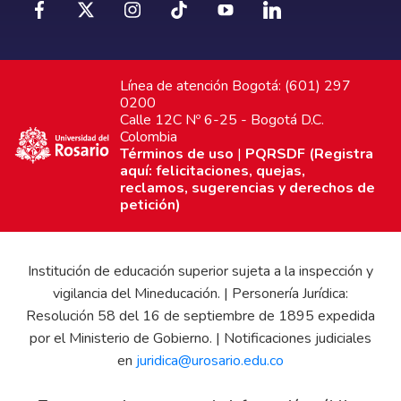
Línea de atención Bogotá: (601) 297
0200
Calle 12C Nº 6-25 - Bogotá D.C.
Colombia
Términos de uso
|
PQRSDF (Registra
aquí: felicitaciones, quejas,
reclamos, sugerencias y derechos de
petición)
Institución de educación superior sujeta a la inspección y
vigilancia del Mineducación. | Personería Jurídica:
Resolución 58 del 16 de septiembre de 1895 expedida
por el Ministerio de Gobierno. | Notificaciones judiciales
en
juridica@urosario.edu.co