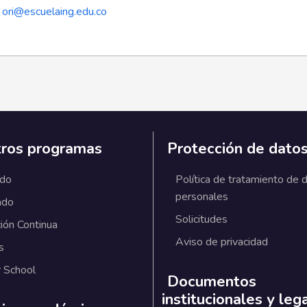
:
ori@escuelaing.edu.co
ros programas
Protección de dato
ado
Política de tratamiento de 
personales
ado
Solicitudes
ión Continua
Aviso de privacidad
s
 School
Documentos
institucionales y leg