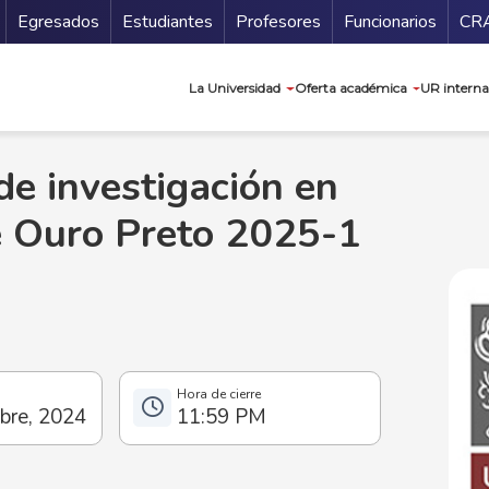
Secundario
Gu
Egresados
Estudiantes
Profesores
Funcionarios
CR
Navegación prin
La Universidad
Oferta académica
UR interna
de investigación en
e Ouro Preto 2025-1
bre, 2024
11:59 PM