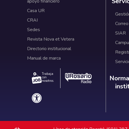
Servi
apoyo financiero
Casa UR
Gestió
CRAI
Correo
Sedes
SIAR
Revista Nova et Vetera
Campus
Directorio institucional
Regist
Manual de marca
Servici
Trabaja
Norm
Normat
con
nosotros.
inst