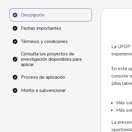
Descripción
Fechas importantes
Términos y condiciones
La UFOP of
Consulta los proyectos de
experienc
investigación disponibles para
aplicar
En esta op
consiste e
Proceso de aplicación
(días lab
Monto a subvencionar
Más sob
Más sob
La present
oportunida