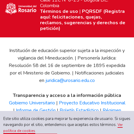
Calle 12C Nº 6-25 - Bogotá D.C.
Colombia
Términos de uso
|
PQRSDF (Registra
aquí: felicitaciones, quejas,
reclamos, sugerencias y derechos de
petición)
Institución de educación superior sujeta a la inspección y
vigilancia del Mineducación. | Personería Jurídica:
Resolución 58 del 16 de septiembre de 1895 expedida
por el Ministerio de Gobierno. | Notificaciones judiciales
en
juridica@urosario.edu.co
Transparencia y acceso a la información pública
Gobierno Universitario
|
Proyecto Educativo Institucional
|
Informe de Gestión
|
Boletín Estadístico
|
Régimen
Tributario
|
Estados Financieros
|
Código de Ética
|
Canal
Este sitio utiliza cookies para mejorar tu experiencia de usuario. Si sigues
navegando por el sitio, entendemos que aceptas estos términos.
de Integridad UR
Ver
política de cookies