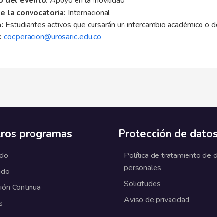
o del evento:
Apoyo en la movilidad
e la convocatoria:
Internacional
a:
Estudiantes activos que cursarán un intercambio académico o d
:
cooperacion@urosario.edu.co
ros programas
Protección de dato
ado
Política de tratamiento de 
personales
ado
Solicitudes
ión Continua
Aviso de privacidad
s