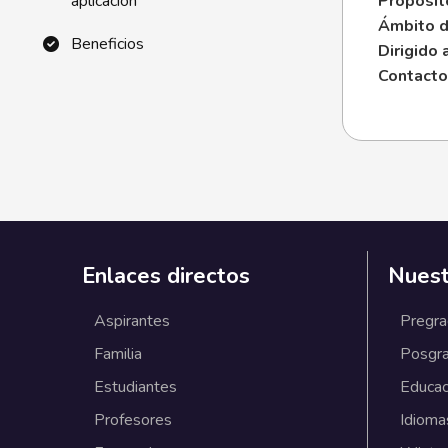
aplicación
Propósit
Ámbito d
Beneficios
Dirigido 
Contacto
Enlaces directos
Nuest
Aspirantes
Pregr
Familia
Posgr
Estudiantes
Educac
Profesores
Idioma