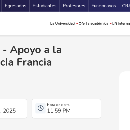
Secundario
Gu
Egresados
Estudiantes
Profesores
Funcionarios
CR
Navegación prin
La Universidad
Oferta académica
UR interna
 - Apoyo a la
cia Francia
o, 2025
11:59 PM