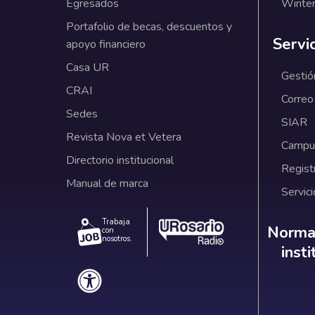
Egresados
Winter
Portafolio de becas, descuentos y
Servi
apoyo financiero
Casa UR
Gestió
CRAI
Correo
Sedes
SIAR
Revista Nova et Vetera
Campus
Directorio institucional
Regist
Manual de marca
Servici
Trabaja
Norm
Normat
con
nosotros.
inst