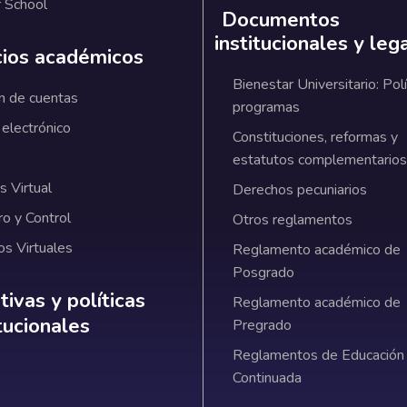
 School
Documentos
institucionales y leg
cios académicos
Bienestar Universitario: Polí
n de cuentas
programas
 electrónico
Constituciones, reformas y
estatutos complementarios
 Virtual
Derechos pecuniarios
ro y Control
Otros reglamentos
os Virtuales
Reglamento académico de
Posgrado
ativas y políticas institucionales
ivas y políticas
Reglamento académico de
itucionales
Pregrado
Reglamentos de Educación
Continuada