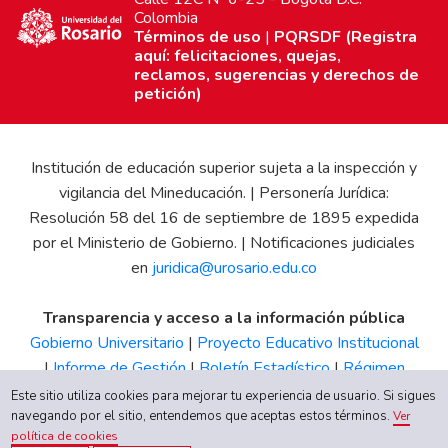
Colombia
Términos de uso
|
PQRSDF (Registra
aquí: felicitaciones, quejas,
reclamos, sugerencias y derechos de
petición)
Institución de educación superior sujeta a la inspección y
vigilancia del Mineducación. | Personería Jurídica:
Resolución 58 del 16 de septiembre de 1895 expedida
por el Ministerio de Gobierno. | Notificaciones judiciales
en
juridica@urosario.edu.co
Transparencia y acceso a la información pública
Gobierno Universitario
|
Proyecto Educativo Institucional
|
Informe de Gestión
|
Boletín Estadístico
|
Régimen
Tributario
|
Estados Financieros
|
Código de Ética
|
Canal
Este sitio utiliza cookies para mejorar tu experiencia de usuario. Si sigues
navegando por el sitio, entendemos que aceptas estos términos.
de Integridad UR
Ver
política de cookies