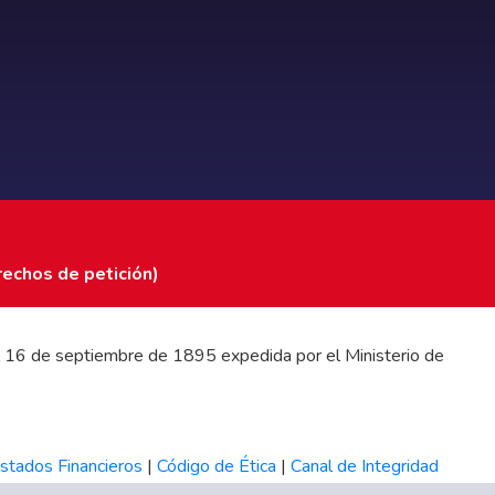
rechos de petición)
 del 16 de septiembre de 1895 expedida por el Ministerio de
stados Financieros
|
Código de Ética
|
Canal de Integridad