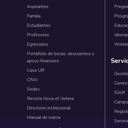
Aspirantes
Pregr
Familia
Posgr
Estudiantes
Educac
Profesores
Idioma
Egresados
Winter
Portafolio de becas, descuentos y
Servi
apoyo financiero
Casa UR
Gestió
CRAI
Correo
Sedes
SIAR
Revista Nova et Vetera
Campus
Directorio institucional
Regist
Manual de marca
Servici