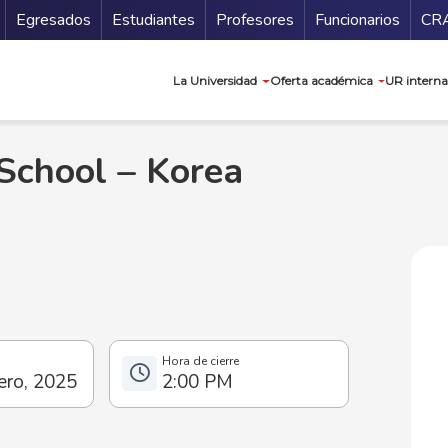
Secundario
Gu
Egresados
Estudiantes
Profesores
Funcionarios
CR
Navegación prin
La Universidad
Oferta académica
UR interna
School – Korea
ero, 2025
2:00 PM