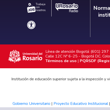
Trabaja
Norm
Normat
con
nosotros.
inst
Línea de atención Bogotá: (601) 29
Calle 12C Nº 6-25 - Bogotá D.C. Col
Términos de uso
|
PQRSDF (Registr
Institución de educación superior sujeta a la inspección y
Gobierno Universitario
|
Proyecto Educativo Institucional