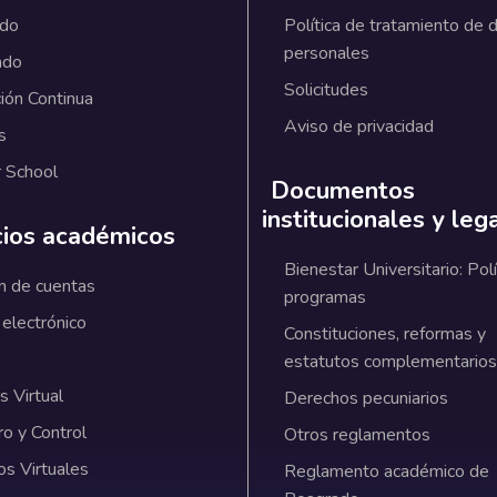
ado
Política de tratamiento de 
personales
ado
Solicitudes
ión Continua
Aviso de privacidad
s
 School
Documentos
institucionales y leg
cios académicos
Bienestar Universitario: Polí
n de cuentas
programas
 electrónico
Constituciones, reformas y
estatutos complementarios
 Virtual
Derechos pecuniarios
ro y Control
Otros reglamentos
os Virtuales
Reglamento académico de