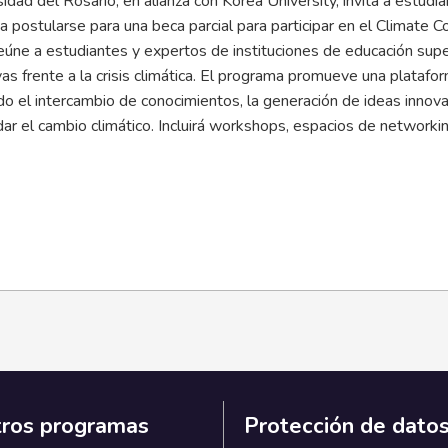
idad del Rosario, en alianza con Korea University, invita a estudi
 postularse para una beca parcial para participar en el Climate 
 reúne a estudiantes y expertos de instituciones de educación su
ivas frente a la crisis climática. El programa promueve una platafor
o el intercambio de conocimientos, la generación de ideas innova
ar el cambio climático. Incluirá workshops, espacios de networkin
ros programas
Protección de dato