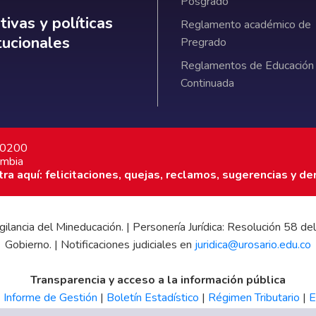
Posgrado
ativas y políticas institucionales
ivas y políticas
Reglamento académico de
itucionales
Pregrado
Reglamentos de Educación
Continuada
7 0200
ombia
a aquí: felicitaciones, quejas, reclamos, sugerencias y de
 vigilancia del Mineducación. | Personería Jurídica: Resolución 58
Gobierno. | Notificaciones judiciales en
juridica@urosario.edu.co
Transparencia y acceso a la información pública
|
Informe de Gestión
|
Boletín Estadístico
|
Régimen Tributario
|
E
UR