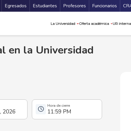
Secundario
Gu
Egresados
Estudiantes
Profesores
Funcionarios
CR
Navegación prin
La Universidad
Oferta académica
UR interna
al en la Universidad
l, 2026
11:59 PM