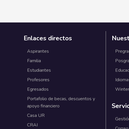
Enlaces directos
Nuest
Aspirantes
Pregr
Familia
Posgr
Estudiantes
Educac
Profesores
Idioma
Egresados
Winter
Portafolio de becas, descuentos y
Servi
apoyo financiero
Casa UR
Gestió
CRAI
Correo