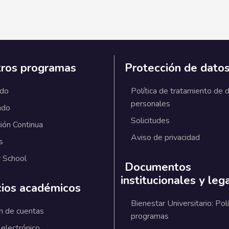
ros programas
Protección de dato
ado
Política de tratamiento de 
personales
ado
Solicitudes
ión Continua
Aviso de privacidad
s
 School
Documentos
institucionales y leg
cios académicos
Bienestar Universitario: Polí
n de cuentas
programas
 electrónico