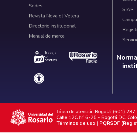
Sedes
SIAR
Revista Nova et Vetera
Campus
Directorio institucional
Regist
Manual de marca
Servici
Trabaja
Norm
Normat
con
nosotros.
inst
Línea de atención Bogotá: (601) 29
Calle 12C Nº 6-25 - Bogotá D.C. Col
Términos de uso
|
PQRSDF (Registr