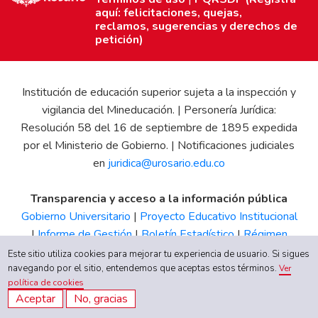
aquí: felicitaciones, quejas,
reclamos, sugerencias y derechos de
petición)
Institución de educación superior sujeta a la inspección y
vigilancia del Mineducación. | Personería Jurídica:
Resolución 58 del 16 de septiembre de 1895 expedida
por el Ministerio de Gobierno. | Notificaciones judiciales
en
juridica@urosario.edu.co
Transparencia y acceso a la información pública
Gobierno Universitario
|
Proyecto Educativo Institucional
|
Informe de Gestión
|
Boletín Estadístico
|
Régimen
Tributario
|
Estados Financieros
|
Código de Ética
|
Canal
Este sitio utiliza cookies para mejorar tu experiencia de usuario. Si sigues
de Integridad UR
navegando por el sitio, entendemos que aceptas estos términos.
Ver
política de cookies
Aceptar
No, gracias