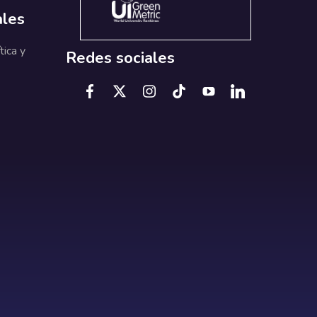
ales
tica y
Redes sociales