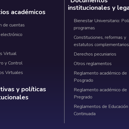
Documentos
institucionales y leg
cios académicos
Bienestar Universitario: Polí
n de cuentas
programas
 electrónico
Constituciones, reformas y
estatutos complementarios
 Virtual
Derechos pecuniarios
ro y Control
Otros reglamentos
os Virtuales
Reglamento académico de
Posgrado
ativas y políticas institucionales
ivas y políticas
Reglamento académico de
itucionales
Pregrado
Reglamentos de Educación
Continuada