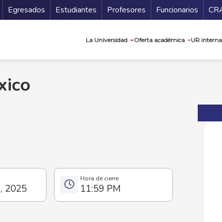
Secundario
Gu
Egresados
Estudiantes
Profesores
Funcionarios
CR
Navegación prin
La Universidad
Oferta académica
UR interna
xico
o, 2025
11:59 PM