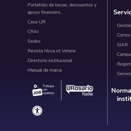
Portafolio de becas, descuentos y
Servi
apoyo financiero
Casa UR
Gestió
CRAI
Correo
Sedes
SIAR
Revista Nova et Vetera
Campus
Directorio institucional
Regist
Manual de marca
Servici
Trabaja
Norm
Normat
con
nosotros.
inst