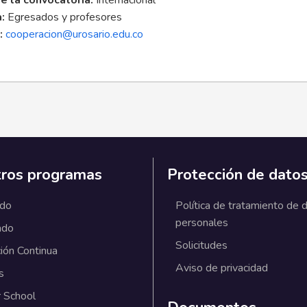
e la convocatoria:
Internacional
a:
Egresados y profesores
:
cooperacion@urosario.edu.co
ros programas
Protección de dato
ado
Política de tratamiento de 
personales
ado
Solicitudes
ión Continua
Aviso de privacidad
s
 School