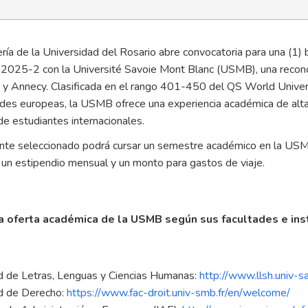
ería de la Universidad del Rosario abre convocatoria para una (
2025-2 con la Université Savoie Mont Blanc (USMB), una reconoci
y Annecy. Clasificada en el rango 401-450 del QS World Univer
des europeas, la USMB ofrece una experiencia académica de alta 
de estudiantes internacionales.
ante seleccionado podrá cursar un semestre académico en la US
 un estipendio mensual y un monto para gastos de viaje.
a oferta académica de la USMB según sus facultades e inst
d de Letras, Lenguas y Ciencias Humanas:
http://www.llsh.univ-sa
d de Derecho:
https://www.fac-droit.univ-smb.fr/en/welcome/