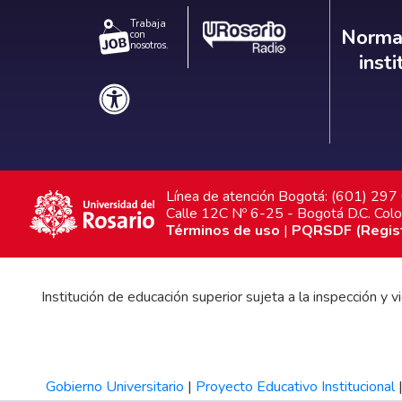
Trabaja
Norm
Normat
con
nosotros.
inst
Línea de atención Bogotá: (601) 29
Calle 12C Nº 6-25 - Bogotá D.C. Col
Términos de uso
|
PQRSDF (Registr
Institución de educación superior sujeta a la inspección y
Gobierno Universitario
|
Proyecto Educativo Institucional