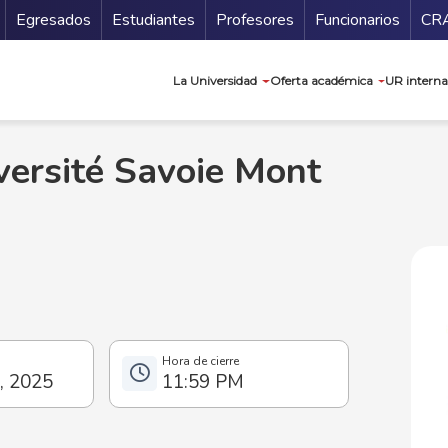
Secundario
Gu
Egresados
Estudiantes
Profesores
Funcionarios
CR
Navegación prin
La Universidad
Oferta académica
UR interna
ersité Savoie Mont
l, 2025
11:59 PM