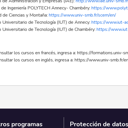
to de Administración y Empresas (IAE):
http://www.iae.univ-smb.fr
a de Ingeniería POLYTECH Annecy- Chambéry:
https://www.polyte
d de Ciencias y Montaña:
https://www.univ-smb.fr/scem/en/
to Universitario de Tecnología (IUT) de Annecy:
https://www.iut-ac
to Universitario de Tecnología (IUT) de Chambéry:
https://www.iut
sultar los cursos en francés, ingresa a:
https://formations.univ-sm
sultar los cursos en inglés, ingresa a:
https://www.univ-smb.fr/en
ros programas
Protección de dato