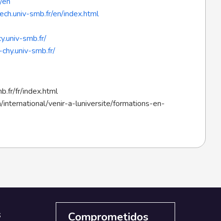
/en
ch.univ-smb.fr/en/index.html
y.univ-smb.fr/
-chy.univ-smb.fr/
b.fr/fr/index.html
/international/venir-a-luniversite/formations-en-
s
Comprometidos