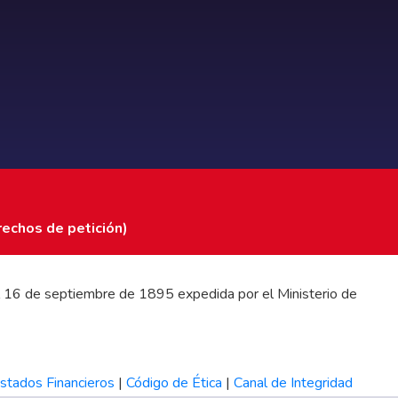
rechos de petición)
 del 16 de septiembre de 1895 expedida por el Ministerio de
stados Financieros
|
Código de Ética
|
Canal de Integridad