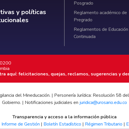
Posgrado
ativas y políticas institucionales
ivas y políticas
Reglamento académico de
itucionales
Pregrado
Reglamentos de Educación
Continuada
7 0200
ombia
a aquí: felicitaciones, quejas, reclamos, sugerencias y de
 vigilancia del Mineducación. | Personería Jurídica: Resolución 58
Gobierno. | Notificaciones judiciales en
juridica@urosario.edu.co
Transparencia y acceso a la información pública
|
Informe de Gestión
|
Boletín Estadístico
|
Régimen Tributario
|
E