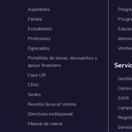
Aspirantes
Pregr
Familia
Posgr
Estudiantes
Educac
Profesores
Idioma
Egresados
Winter
Portafolio de becas, descuentos y
Servi
apoyo financiero
Casa UR
Gestió
CRAI
Correo
Sedes
SIAR
Revista Nova et Vetera
Campus
Directorio institucional
Regist
Manual de marca
Servici