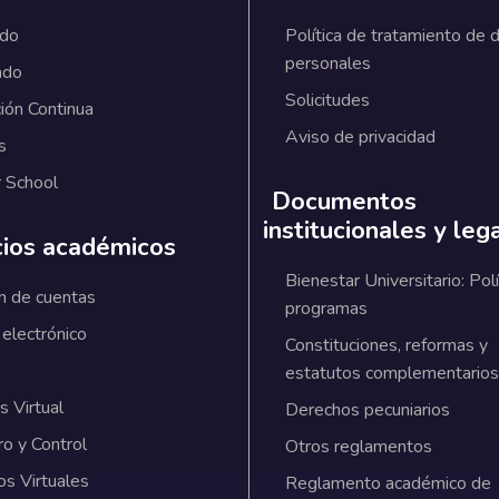
ado
Política de tratamiento de 
personales
ado
Solicitudes
ión Continua
Aviso de privacidad
s
 School
Documentos
institucionales y leg
cios académicos
Bienestar Universitario: Polí
n de cuentas
programas
 electrónico
Constituciones, reformas y
estatutos complementarios
 Virtual
Derechos pecuniarios
ro y Control
Otros reglamentos
os Virtuales
Reglamento académico de