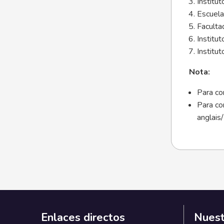
Institu
Escuel
Faculta
Institu
Institu
Nota:
Para con
Para con
anglais/
Enlaces directos
Nuest