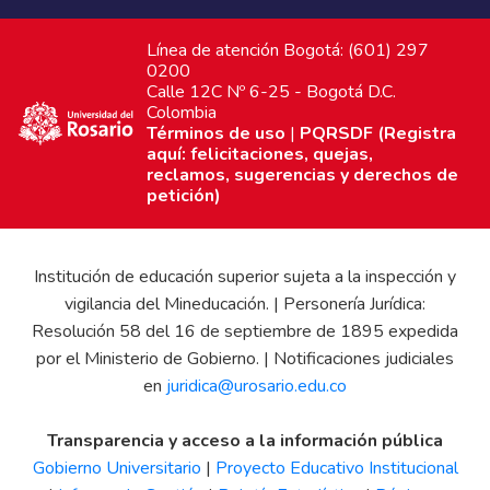
Línea de atención Bogotá: (601) 297
0200
Calle 12C Nº 6-25 - Bogotá D.C.
Colombia
Términos de uso
|
PQRSDF (Registra
aquí: felicitaciones, quejas,
reclamos, sugerencias y derechos de
petición)
Institución de educación superior sujeta a la inspección y
vigilancia del Mineducación. | Personería Jurídica:
Resolución 58 del 16 de septiembre de 1895 expedida
por el Ministerio de Gobierno. | Notificaciones judiciales
en
juridica@urosario.edu.co
Transparencia y acceso a la información pública
Gobierno Universitario
|
Proyecto Educativo Institucional