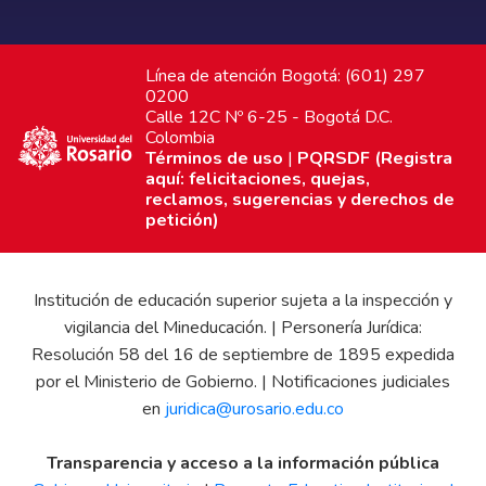
Línea de atención Bogotá: (601) 297
0200
Calle 12C Nº 6-25 - Bogotá D.C.
Colombia
Términos de uso
|
PQRSDF (Registra
aquí: felicitaciones, quejas,
reclamos, sugerencias y derechos de
petición)
Institución de educación superior sujeta a la inspección y
vigilancia del Mineducación. | Personería Jurídica:
Resolución 58 del 16 de septiembre de 1895 expedida
por el Ministerio de Gobierno. | Notificaciones judiciales
en
juridica@urosario.edu.co
Transparencia y acceso a la información pública