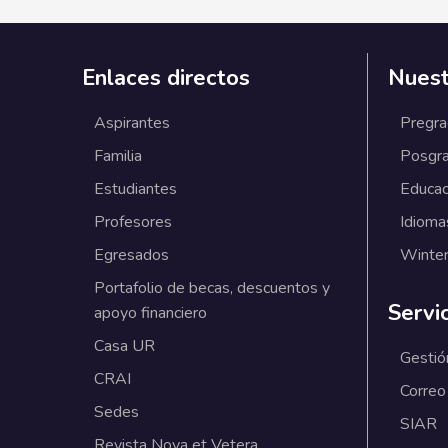
Enlaces directos
Nuest
Aspirantes
Pregr
Familia
Posgr
Estudiantes
Educac
Profesores
Idioma
Egresados
Winter
Portafolio de becas, descuentos y
Servi
apoyo financiero
Casa UR
Gestió
CRAI
Correo
Sedes
SIAR
Revista Nova et Vetera