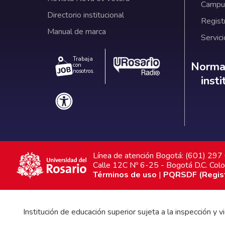
Campus
Directorio institucional
Regist
Manual de marca
Servici
Trabaja
Norm
Normat
con
nosotros.
inst
Línea de atención Bogotá: (601) 29
Calle 12C Nº 6-25 - Bogotá D.C. Col
Términos de uso
|
PQRSDF (Registr
Institución de educación superior sujeta a la inspección y