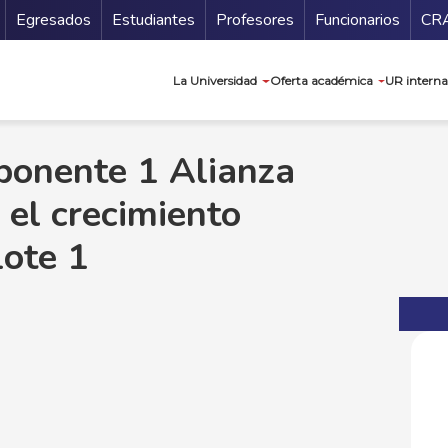
Secundario
Gu
Egresados
Estudiantes
Profesores
Funcionarios
CR
Navegación prin
La Universidad
Oferta académica
UR interna
onente 1 Alianza
el crecimiento
Lote 1