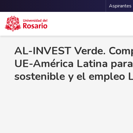
Menu 
Aspirantes
Pasar al contenido principal
AL-INVEST Verde. Comp
UE-América Latina para 
sostenible y el empleo 