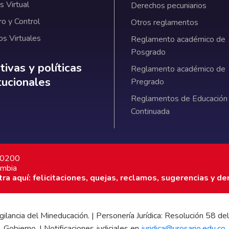
 Virtual
Derechos pecuniarios
ro y Control
Otros reglamentos
os Virtuales
Reglamento académico de
Posgrado
ativas y políticas institucionales
ivas y políticas
Reglamento académico de
itucionales
Pregrado
Reglamentos de Educación
Continuada
7 0200
ombia
a aquí: felicitaciones, quejas, reclamos, sugerencias y de
 vigilancia del Mineducación. | Personería Jurídica: Resolución 58
Gobierno. | Notificaciones judiciales en
juridica@urosario.edu.co