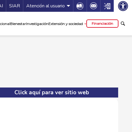
ía de servicios
Icon
Icon
Icon
AI
SIAR
Atención al usuario
cipal
Financiación
cional
Bienestar
Investigación
Extensión y sociedad
Click aquí para ver sitio web