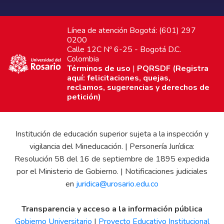
Línea de atención Bogotá: (601) 297
0200
Calle 12C Nº 6-25 - Bogotá D.C.
Colombia
Términos de uso
|
PQRSDF (Registra
aquí: felicitaciones, quejas,
reclamos, sugerencias y derechos de
petición)
Institución de educación superior sujeta a la inspección y
vigilancia del Mineducación. | Personería Jurídica:
Resolución 58 del 16 de septiembre de 1895 expedida
por el Ministerio de Gobierno. | Notificaciones judiciales
en
juridica@urosario.edu.co
Transparencia y acceso a la información pública
Gobierno Universitario
|
Proyecto Educativo Institucional