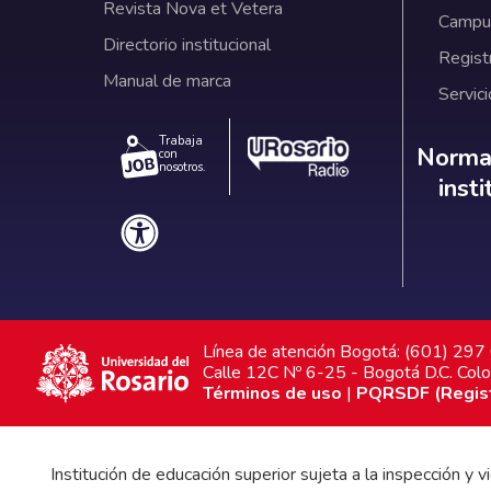
Revista Nova et Vetera
Campus
Directorio institucional
Regist
Manual de marca
Servici
Trabaja
Norm
Normat
con
nosotros.
inst
Línea de atención Bogotá: (601) 29
Calle 12C Nº 6-25 - Bogotá D.C. Col
Términos de uso
|
PQRSDF (Registr
Institución de educación superior sujeta a la inspección y