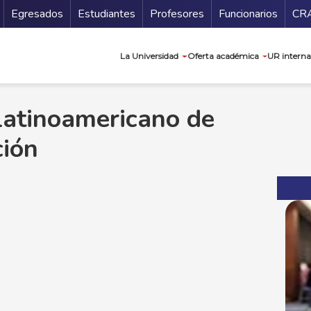
Secundario
Gu
Egresados
Estudiantes
Profesores
Funcionarios
CR
Navegación prin
La Universidad
Oferta académica
UR interna
Latinoamericano de
ción