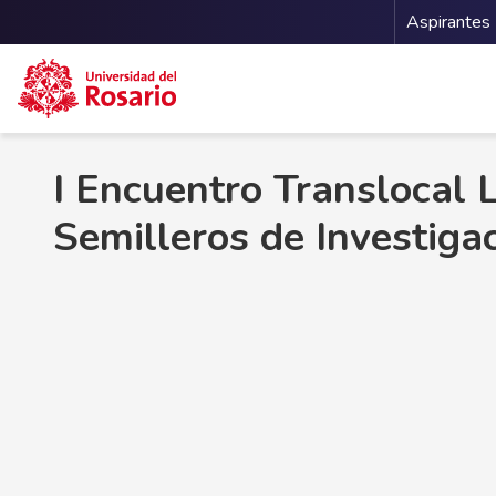
Menu 
Aspirantes
Pasar al contenido principal
I Encuentro Translocal 
Semilleros de Investiga