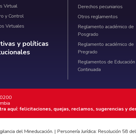
 Virtual
Derechos pecuniarios
ro y Control
Otros reglamentos
os Virtuales
Reglamento académico de
Posgrado
ativas y políticas institucionales
ivas y políticas
Reglamento académico de
itucionales
Pregrado
Reglamentos de Educación
Continuada
7 0200
ombia
a aquí: felicitaciones, quejas, reclamos, sugerencias y de
 vigilancia del Mineducación. | Personería Jurídica: Resolución 58