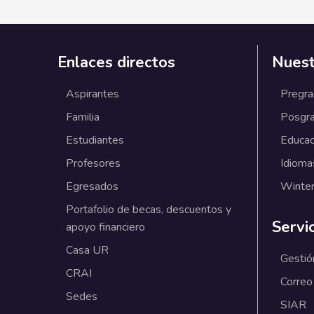
Enlaces directos
Nuest
Aspirantes
Pregr
Familia
Posgr
Estudiantes
Educac
Profesores
Idioma
Egresados
Winter
Portafolio de becas, descuentos y
Servi
apoyo financiero
Casa UR
Gestió
CRAI
Correo
Sedes
SIAR