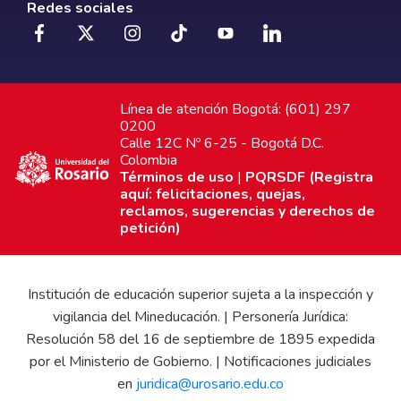
Redes sociales
Línea de atención Bogotá: (601) 297
0200
Calle 12C Nº 6-25 - Bogotá D.C.
Colombia
Términos de uso
|
PQRSDF (Registra
aquí: felicitaciones, quejas,
reclamos, sugerencias y derechos de
petición)
Institución de educación superior sujeta a la inspección y
vigilancia del Mineducación. | Personería Jurídica:
Resolución 58 del 16 de septiembre de 1895 expedida
por el Ministerio de Gobierno. | Notificaciones judiciales
en
juridica@urosario.edu.co