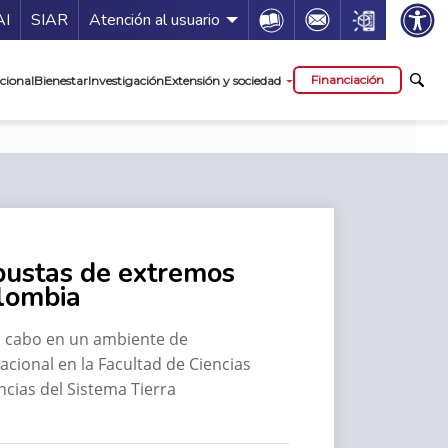
ía de servicios
Icon
Icon
Icon
AI
SIAR
Atención al usuario
cipal
Financiación
cional
Bienestar
Investigación
Extensión y sociedad
bustas de extremos
olombia
 a cabo en un ambiente de
acional en la Facultad de Ciencias
cias del Sistema Tierra