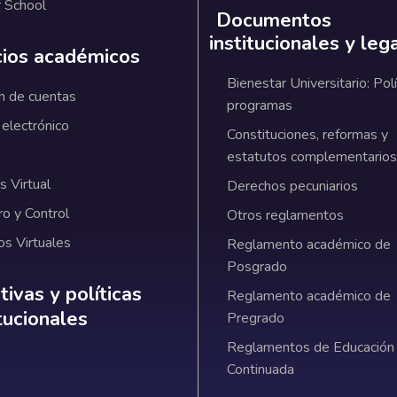
 School
Documentos
institucionales y leg
cios académicos
Bienestar Universitario: Polí
n de cuentas
programas
 electrónico
Constituciones, reformas y
estatutos complementarios
 Virtual
Derechos pecuniarios
ro y Control
Otros reglamentos
os Virtuales
Reglamento académico de
Posgrado
ativas y políticas institucionales
ivas y políticas
Reglamento académico de
itucionales
Pregrado
Reglamentos de Educación
Continuada