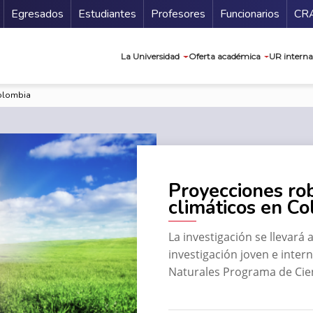
Secundario
Gu
Egresados
Estudiantes
Profesores
Funcionarios
CR
Navegación prin
La Universidad
Oferta académica
UR interna
Colombia
Proyecciones ro
climáticos en C
La investigación se llevará
investigación joven e intern
Naturales Programa de Cien