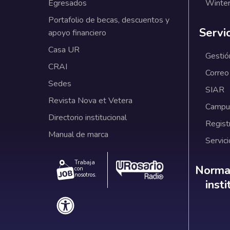
Egresados
Winter
Portafolio de becas, descuentos y
Servi
apoyo financiero
Casa UR
Gestió
CRAI
Correo
Sedes
SIAR
Revista Nova et Vetera
Campus
Directorio institucional
Regist
Manual de marca
Servici
Trabaja
Norm
Normat
con
nosotros.
inst