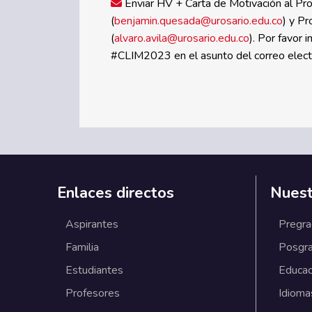
Enviar HV + Carta de Motivación al Pr
(
benjamin.quesada@urosario.edu.co
) y Pr
(
alvaro.avila@urosario.edu.co
). Por favor i
#CLIM2023 en el asunto del correo elec
Enlaces directos
Nuest
Aspirantes
Pregr
Familia
Posgr
Estudiantes
Educac
Profesores
Idioma