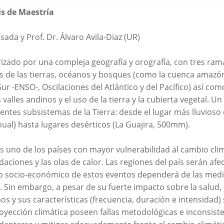
is de Maestría
ada y Prof. Dr. Álvaro Avila-Diaz (UR)
rizado por una compleja geografía y orografía, con tres ram
cas de las tierras, océanos y bosques (como la cuenca amazó
 Sur -ENSO-, Oscilaciones del Atlántico y del Pacífico) así c
s valles andinos y el uso de la tierra y la cubierta vegetal. U
rentes subsistemas de la Tierra: desde el lugar más lluvioso 
ual) hasta lugares desérticos (La Guajira, 500mm).
uno de los países con mayor vulnerabilidad al cambio clim
daciones y las olas de calor. Las regiones del país serán a
o socio-económico de estos eventos dependerá de las medid
. Sin embargo, a pesar de su fuerte impacto sobre la salud, l
os y sus características (frecuencia, duración e intensidad)
royección climática poseen fallas metodológicas e inconsist