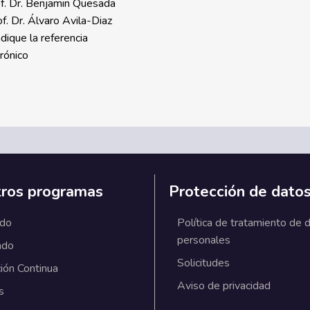
of. Dr. Benjamin Quesada
of. Dr. Álvaro Avila-Diaz
ndique la referencia
trónico
ros programas
Protección de dato
ado
Política de tratamiento de 
personales
ado
Solicitudes
ión Continua
Aviso de privacidad
s