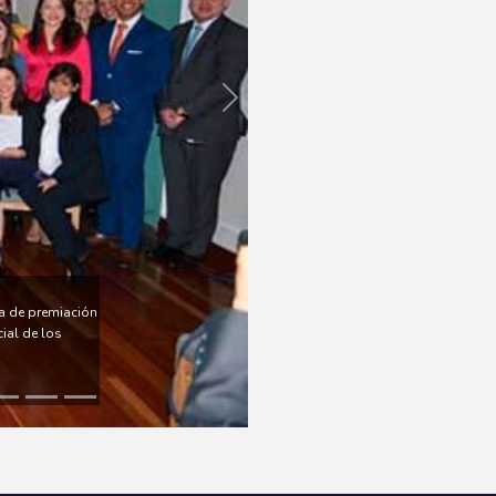
Next
ia de premiación
ial de los