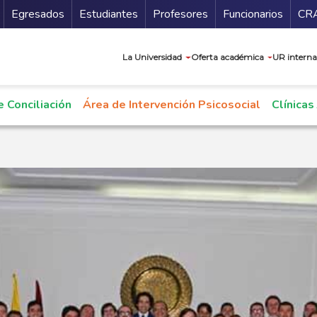
Secundario
Gu
Egresados
Estudiantes
Profesores
Funcionarios
CR
Navegación prin
La Universidad
Oferta académica
UR interna
 Conciliación
Área de Intervención Psicosocial
Clínicas 