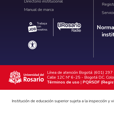
Directorio institucional
Regist
Manual de marca
Servici
Trabaja
Norm
Normat
con
nosotros.
inst
Línea de atención Bogotá: (601) 29
Calle 12C Nº 6-25 - Bogotá D.C. Col
Términos de uso
|
PQRSDF (Registr
Institución de educación superior sujeta a la inspección y