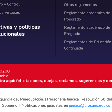
ro y Control
Otros reglamentos
os Virtuales
Reglamento académico de
Posgrado
ativas y políticas institucionales
ivas y políticas
Reglamento académico de
itucionales
Pregrado
Reglamentos de Educación
Continuada
7 0200
ombia
a aquí: felicitaciones, quejas, reclamos, sugerencias y de
 vigilancia del Mineducación. | Personería Jurídica: Resolución 58
Gobierno. | Notificaciones judiciales en
juridica@urosario.edu.co