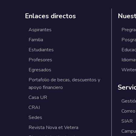
Enlaces directos
Nuest
Aspirantes
Pregr
Familia
Posgr
Estudiantes
Educac
Profesores
Idioma
Egresados
Winter
Portafolio de becas, descuentos y
Servi
apoyo financiero
Casa UR
Gestió
CRAI
Correo
Sedes
SIAR
Revista Nova et Vetera
Campus