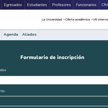
Secundario
Gu
Egresados
Estudiantes
Profesores
Funcionarios
CR
Navegación prin
La Universidad
Oferta académica
UR interna
Agenda
Aliados
Formulario de inscripción
idos
nto