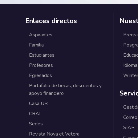
Enlaces directos
Nuest
Aspirantes
Pregr
Familia
Posgr
Estudiantes
Educac
Profesores
Idioma
Egresados
Winter
Portafolio de becas, descuentos y
Servi
apoyo financiero
Casa UR
Gestió
CRAI
Correo
Sedes
SIAR
Revista Nova et Vetera
Campus