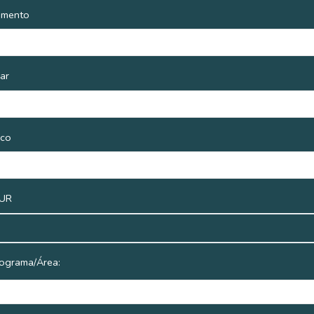
umento
ar
ico
 UR
rograma/Área: