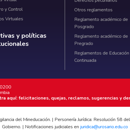
Derechos pecuniarios
ro y Control
Otros reglamentos
os Virtuales
Reglamento académico de
Posgrado
ativas y políticas institucionales
ivas y políticas
Reglamento académico de
itucionales
Pregrado
Reglamentos de Educación
Continuada
7 0200
ombia
a aquí: felicitaciones, quejas, reclamos, sugerencias y de
 vigilancia del Mineducación. | Personería Jurídica: Resolución 58
Gobierno. | Notificaciones judiciales en
juridica@urosario.edu.co