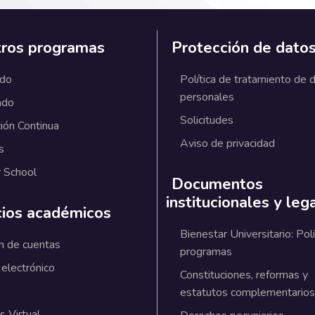
ros programas
Protección de dato
ado
Política de tratamiento de 
personales
ado
Solicitudes
ión Continua
Aviso de privacidad
s
 School
Documentos
institucionales y leg
cios académicos
Bienestar Universitario: Polí
n de cuentas
programas
 electrónico
Constituciones, reformas y
estatutos complementarios
 Virtual