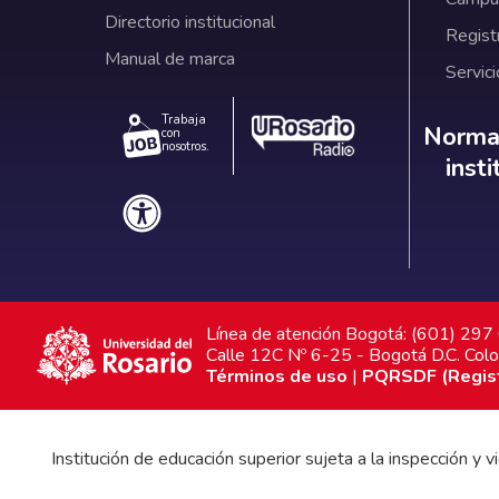
Directorio institucional
Regist
Manual de marca
Servici
Trabaja
Norm
Normat
con
nosotros.
inst
Línea de atención Bogotá: (601) 29
Calle 12C Nº 6-25 - Bogotá D.C. Col
Términos de uso
|
PQRSDF (Registr
Institución de educación superior sujeta a la inspección y