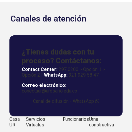
Canales de atención
¿Tienes dudas con tu
proceso? Contáctanos:
Contact Center:
297 0200 > Opción 1 >
Opción 2 |
WhatsApp:
321 929 58 47
Correo electrónico:
conectaur@urosario.edu.co
Canal de difusión - WhatsApp
Casa
Servicios
Funcionarios
Urna
UR
Virtuales
constructiva