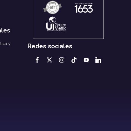
ales
tica y
Redes sociales