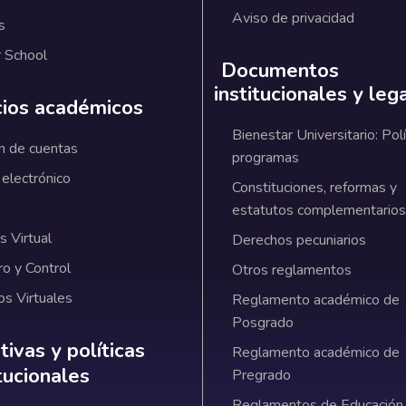
Aviso de privacidad
s
 School
Documentos
institucionales y leg
cios académicos
Bienestar Universitario: Polí
n de cuentas
programas
 electrónico
Constituciones, reformas y
estatutos complementarios
 Virtual
Derechos pecuniarios
ro y Control
Otros reglamentos
os Virtuales
Reglamento académico de
Posgrado
ativas y políticas institucionales
ivas y políticas
Reglamento académico de
itucionales
Pregrado
Reglamentos de Educación