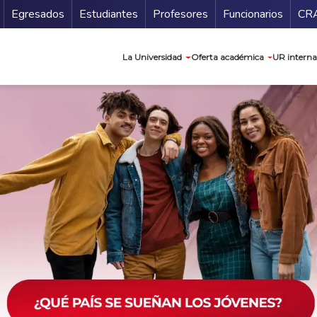
Secundario
Gu
Egresados
Estudiantes
Profesores
Funcionarios
CR
Navegación prin
La Universidad
Oferta académica
UR interna