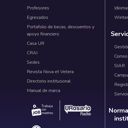
Profesores
Idioma
Egresados
Winter
Portafolio de becas, descuentos y
Servi
apoyo financiero
Casa UR
Gestió
CRAI
Correo
Sedes
SIAR
Revista Nova et Vetera
Campus
Directorio institucional
Regist
Manual de marca
Servici
Trabaja
Norm
Normat
con
nosotros.
inst