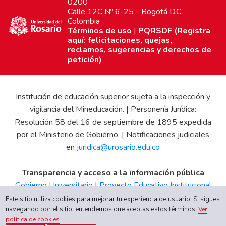
0200
Calle 12C Nº 6-25 - Bogotá D.C.
Colombia
Términos de uso
|
PQRSDF (Registra
aquí: felicitaciones, quejas,
reclamos, sugerencias y derechos de
petición)
Institución de educación superior sujeta a la inspección y
vigilancia del Mineducación. | Personería Jurídica:
Resolución 58 del 16 de septiembre de 1895 expedida
por el Ministerio de Gobierno. | Notificaciones judiciales
en
juridica@urosario.edu.co
Transparencia y acceso a la información pública
Gobierno Universitario
|
Proyecto Educativo Institucional
|
Informe de Gestión
|
Boletín Estadístico
|
Régimen
Este sitio utiliza cookies para mejorar tu experiencia de usuario. Si sigues
Tributario
|
Estados Financieros
|
Código de Ética
|
Canal
navegando por el sitio, entendemos que aceptas estos términos.
Ver
política de cookies
de Integridad UR