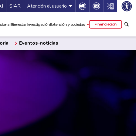
ía de servicios
Icon
Icon
Icon
AI
SIAR
Atención al usuario
cipal
Financiación
cional
Bienestar
Investigación
Extensión y sociedad
oria
Eventos-noticias