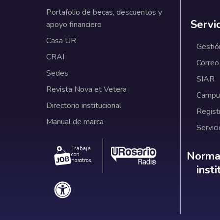
Portafolio de becas, descuentos y
Servi
apoyo financiero
Casa UR
Gestió
CRAI
Correo
Sedes
SIAR
Revista Nova et Vetera
Campus
Directorio institucional
Regist
Manual de marca
Servici
Trabaja
Norm
Normat
con
nosotros.
inst