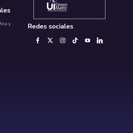
ales
tica y
Redes sociales