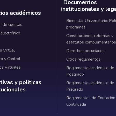
Documentos
institucionales y leg
cios académicos
Bienestar Universitario: Polí
n de cuentas
programas
 electrónico
Constituciones, reformas y
estatutos complementarios
 Virtual
Derechos pecuniarios
ro y Control
Otros reglamentos
os Virtuales
Reglamento académico de
Posgrado
ativas y políticas institucionales
ivas y políticas
Reglamento académico de
itucionales
Pregrado
Reglamentos de Educación
Continuada