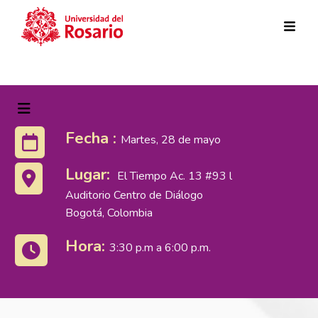
Pasar al contenido principal
Fecha :
Martes, 28 de mayo
Lugar:
El Tiempo Ac. 13 #93 l
Auditorio Centro de Diálogo
Bogotá, Colombia
Hora:
3:30 p.m a 6:00 p.m.