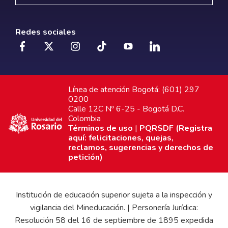
Redes sociales
Línea de atención Bogotá: (601) 297
0200
Calle 12C Nº 6-25 - Bogotá D.C.
Colombia
Términos de uso
|
PQRSDF (Registra
aquí: felicitaciones, quejas,
reclamos, sugerencias y derechos de
petición)
Institución de educación superior sujeta a la inspección y
vigilancia del Mineducación. | Personería Jurídica:
Resolución 58 del 16 de septiembre de 1895 expedida