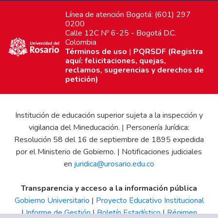
Línea de atención Bogotá: (601) 297
0200
Calle 12C Nº 6-25 - Bogotá D.C.
Colombia
Términos de uso
|
PQRSDF (Registra
aquí: felicitaciones, quejas,
reclamos, sugerencias y derechos de
petición)
Institución de educación superior sujeta a la inspección y
vigilancia del Mineducación. | Personería Jurídica:
Resolución 58 del 16 de septiembre de 1895 expedida
por el Ministerio de Gobierno. | Notificaciones judiciales
en
juridica@urosario.edu.co
Transparencia y acceso a la información pública
Gobierno Universitario
|
Proyecto Educativo Institucional
|
Informe de Gestión
|
Boletín Estadístico
|
Régimen