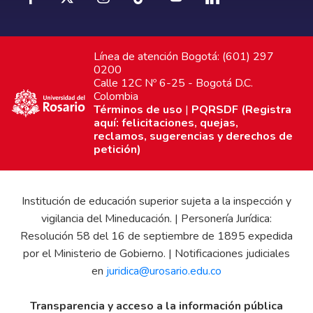
Línea de atención Bogotá: (601) 297
0200
Calle 12C Nº 6-25 - Bogotá D.C.
Colombia
Términos de uso
|
PQRSDF (Registra
aquí: felicitaciones, quejas,
reclamos, sugerencias y derechos de
petición)
Institución de educación superior sujeta a la inspección y
vigilancia del Mineducación. | Personería Jurídica:
Resolución 58 del 16 de septiembre de 1895 expedida
por el Ministerio de Gobierno. | Notificaciones judiciales
en
juridica@urosario.edu.co
Transparencia y acceso a la información pública